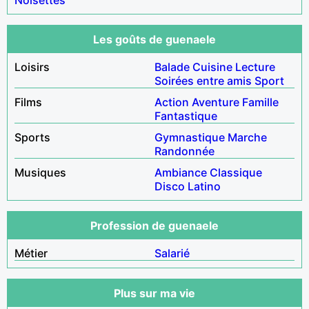
Les goûts de guenaele
Loisirs
Balade
Cuisine
Lecture
Soirées entre amis
Sport
Films
Action
Aventure
Famille
Fantastique
Sports
Gymnastique
Marche
Randonnée
Musiques
Ambiance
Classique
Disco
Latino
Profession de guenaele
Métier
Salarié
Plus sur ma vie