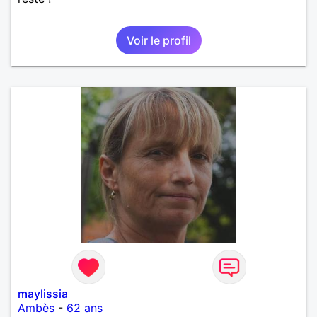
Voir le profil
maylissia
Ambès
-
62 ans