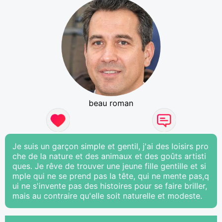
beau roman
Je suis un garçon simple et gentil, j'ai des loisirs pro
che de la nature et des animaux et des goûts artisti
ques. Je rêve de trouver une jeune fille gentille et si
mple qui ne se prend pas la tête, qui ne mente pas,q
ui ne s'invente pas des histoires pour se faire briller,
mais au contraire qu'elle soit naturelle et modeste.