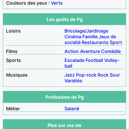
Couleurs des yeux :
Verts
Les goûts de Pg
Loisirs
Bricolage/Jardinage
Cinéma
Famille
Jeux de
société
Restaurants
Sport
Films
Action
Aventure
Comédie
Sports
Escalade
Football
Volley-
ball
Musiques
Jazz
Pop-rock
Rock
Soul
Variétés
Profession de Pg
Métier
Salarié
Plus sur ma vie