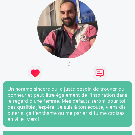
Pg
Un homme sincère qui a juste besoin de trouver du
bonheur et peut être également de l'inspiration dans
le regard d'une femme. Mes défauts seront pour toi
des qualités j'espère. Je suis à ton écoute, viens dis
cuter si ça t'enchante ou me parler si tu me croises
en ville. Merci