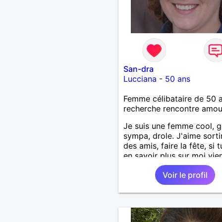
San-dra
Lucciana
-
50 ans
Femme célibataire de 50 
recherche rencontre amo
Je suis une femme cool, ge
sympa, drole. J'aime sorti
des amis, faire la fête, si 
en savoir plus sur moi vi
parler!
Voir le profil