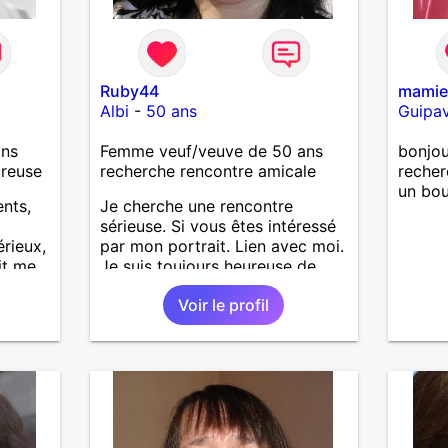
Ruby44
mami
Albi
-
50 ans
Guipa
ans
Femme veuf/veuve de 50 ans
bonjou
ureuse
recherche rencontre amicale
recher
un bou
ents,
Je cherche une rencontre
sérieuse. Si vous êtes intéressé
rieux,
par mon portrait. Lien avec moi.
it me
Je suis toujours heureuse de
 bien
vous accueillir.
Voir le profil