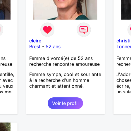
cleire
christ
Brest
-
52 ans
Tonne
ans
Femme divorcé(e) de 52 ans
Femme
ureuse
recherche rencontre amoureuse
recher
ntille,
Femme sympa, cool et souriante
J'ador
r avec
à la recherche d'un homme
choses,
tu veux
charmant et attentionné.
écrire
ens me
un suj
profite
Voir le profil
simple