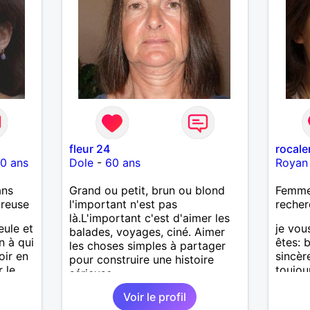
fleur 24
rocale
0 ans
Dole
-
60 ans
Royan
ans
Grand ou petit, brun ou blond
Femme 
ureuse
l'important n'est pas
recher
là.L'important c'est d'aimer les
ule et
je vou
balades, voyages, ciné. Aimer
n à qui
êtes: 
les choses simples à partager
oir en
sincèr
pour construire une histoire
 le
toujou
sérieuse.
.
recevo
Voir le profil