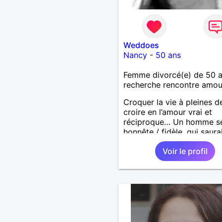
Weddoes
Nancy
-
50 ans
Femme divorcé(e) de 50 
recherche rencontre amo
Croquer la vie à pleines d
croire en l’amour vrai et
réciproque… Un homme sé
honnête / fidèle, qui saura
faire rire à nouveau, est le
Voir le profil
venu !