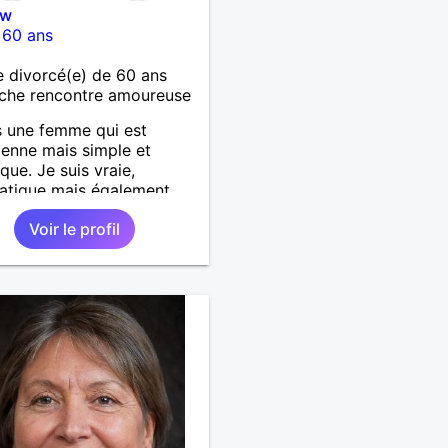
nw
-
60 ans
 divorcé(e) de 60 ans
che rencontre amoureuse
s une femme qui est
ienne mais simple et
que. Je suis vraie,
atique mais également
nnée, j'ai envie de vivre
Voir le profil
oments à deux.