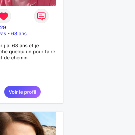
e29
vas
-
63 ans
r j ai 63 ans et je
che quelqu un pour faire
t de chemin
Voir le profil