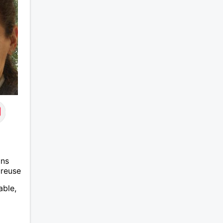
ans
ureuse
able,