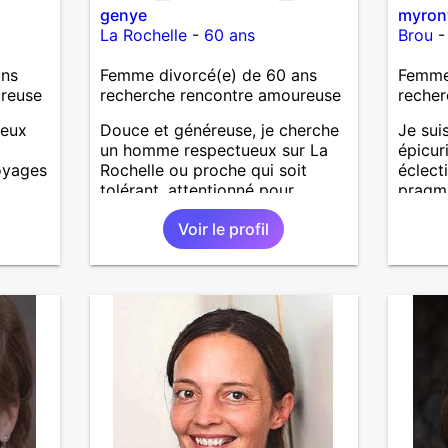
genye
myro
La Rochelle
-
60 ans
Brou
ans
Femme divorcé(e) de 60 ans
Femme
ureuse
recherche rencontre amoureuse
recher
ieux
Douce et généreuse, je cherche
Je sui
un homme respectueux sur La
épicur
voyages
Rochelle ou proche qui soit
éclecti
tolérant, attentionné pour
pragm
profiter de la vie à deux.
passio
Voir le profil
des m