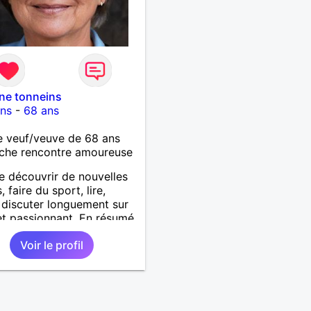
ine tonneins
ins
-
68 ans
 veuf/veuve de 68 ans
che rencontre amoureuse
e découvrir de nouvelles
 faire du sport, lire,
, discuter longuement sur
et passionnant. En résumé,
r de la vie, tout
Voir le profil
ment!