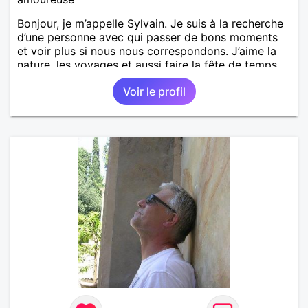
Bonjour, je m’appelle Sylvain. Je suis à la recherche
d’une personne avec qui passer de bons moments
et voir plus si nous nous correspondons. J’aime la
nature, les voyages et aussi faire la fête de temps
en temps ;-)Je suis papa d’un petit garçon de 7 ans
Voir le profil
dont je m’occupe en garde alternée. J’aime à peu
près tous les styles de musique. (Oui je suis pas
trop fan de Jul). Je fais du sport pour garder la
forme et plutôt agréable à regarder. (Enfin je le
pense en tout cas 😂)