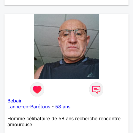
honnête et bienveillante, avec qui partager des
moments de complicité, de rire et de confiance. Je
crois qu'une belle relation commence souvent par
une belle amitié et qu'il n'est jamais trop tard pour
écrire une nouvelle histoire. Si vous aimez les
échanges sincères, les valeurs de respect et de
simplicité, nous pourrions faire connaissance autour
d'un café suivi d'une balade, sans précipitation et
laisser le temps faire le reste. Au plaisir de vous lire.
Bebair
Lanne-en-Barétous
-
58 ans
Homme célibataire de 58 ans recherche rencontre
amoureuse