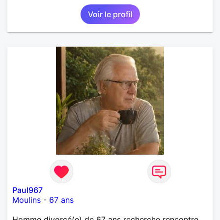
Voir le profil
Paul967
Moulins
-
67 ans
Homme divorcé(e) de 67 ans recherche rencontre