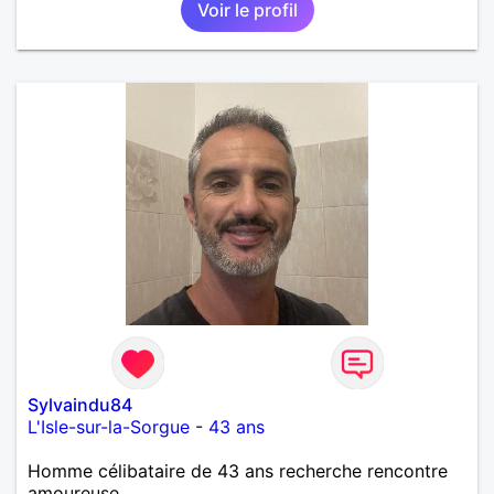
Voir le profil
que je désir temps. Faux profil, profiteuse et autres
joyeuseté passer votre chemin, vous ne
m'intéressez pas du tout!
Sylvaindu84
L'Isle-sur-la-Sorgue
-
43 ans
Homme célibataire de 43 ans recherche rencontre
amoureuse