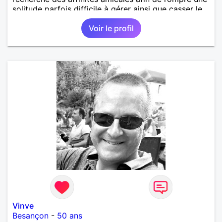
solitude parfois difficile à gérer ainsi que casser le
vague à l’âme. L’amitié reste extrêmement
Voir le profil
importante à mes yeux mais peut se décliner en des
sentiments plus puissants. « Le temps fera son
œuvre » disait Arthur Schopenhauer, philosophe
allemand que j’adore. J’aime discuter sans pour
autant être trop locace. Je suis bourré de qualités
avec très peu de défauts. Je suis altruiste,
bienveillant, empathique, attentionné, honnête,
respectueux, doux de caractère et compréhensif : je
laisse « glisser » beaucoup de choses. Mais ne vous
m’éprenez pas Mesdames, si une personne que
j’aime me trahit une fois, il n’y aura pas de seconde
chance et je l’effacerai à « vitam eternam ».
Néanmoins, je suis un tout petit peu maniaque ainsi
qu’impatient. J’essaye de faire des efforts. Rien de
bien dramatique ! Du moins je le pense……Je suis un
homme facile à vivre. À vous si vous le souhaitez,
d’apprendre à me connaître davantage. J’en serai
ravi….A très bientôt je l’espère.
Vinve
Besançon
-
50 ans