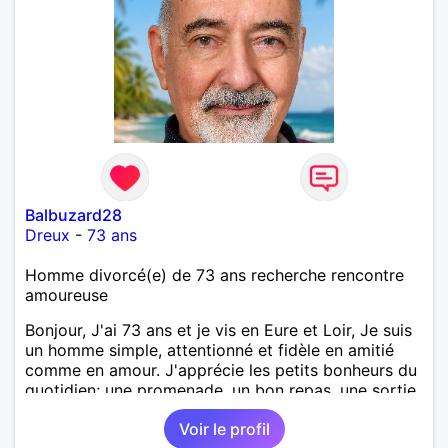
Balbuzard28
Dreux
-
73 ans
Homme divorcé(e) de 73 ans recherche rencontre
amoureuse
Bonjour, J'ai 73 ans et je vis en Eure et Loir, Je suis
un homme simple, attentionné et fidèle en amitié
comme en amour. J'apprécie les petits bonheurs du
quotidien; une promenade, un bon repas, une sortie,
une discision agréable ou un moment de détente à
Voir le profil
deux. Je souhaite rencontrer une femme douce,